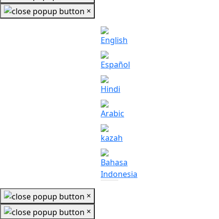
×
×
×