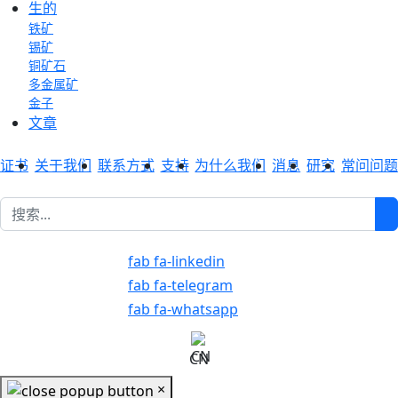
生的
铁矿
锡矿
铜矿石
多金属矿
金子
文章
证书
关于我们
联系方式
支持
为什么我们
消息
研究
常问问题
1
fab fa-linkedin
fab fa-telegram
fab fa-whatsapp
CN
×