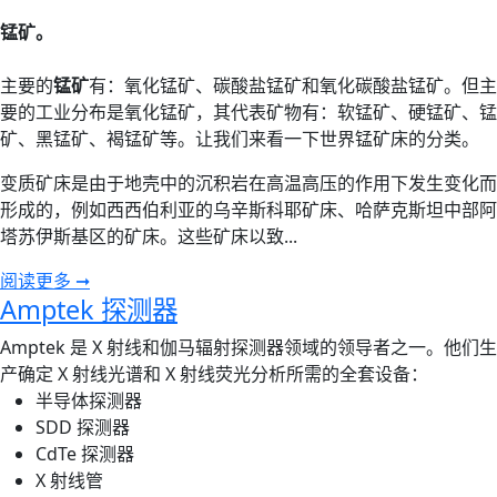
锰矿。
主要的
锰矿
有：氧化锰矿、碳酸盐锰矿和氧化碳酸盐锰矿。但主
要的工业分布是氧化锰矿，其代表矿物有：软锰矿、硬锰矿、锰
矿、黑锰矿、褐锰矿等。让我们来看一下世界锰矿床的分类。
变质矿床是由于地壳中的沉积岩在高温高压的作用下发生变化而
形成的，例如西西伯利亚的乌辛斯科耶矿床、哈萨克斯坦中部阿
塔苏伊斯基区的矿床。这些矿床以致...
阅读更多 ➞
Amptek 探测器
Amptek 是 X 射线和伽马辐射探测器领域的领导者之一。他们生
产确定 X 射线光谱和 X 射线荧光分析所需的全套设备：
半导体探测器
SDD 探测器
CdTe 探测器
X 射线管