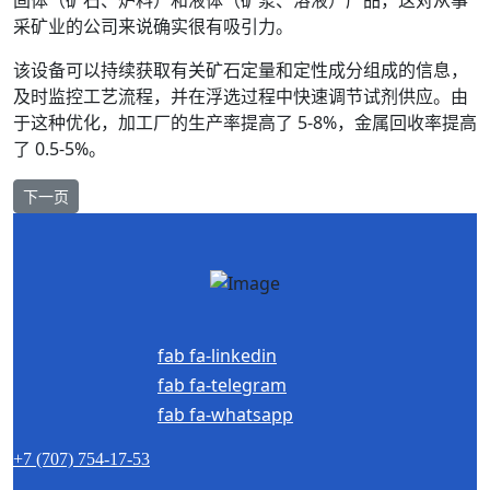
固体（矿石、炉料）和液体（矿浆、溶液）产品，这对从事
采矿业的公司来说确实很有吸引力。
该设备可以持续获取有关矿石定量和定性成分组成的信息，
及时监控工艺流程，并在浮选过程中快速调节试剂供应。由
于这种优化，加工厂的生产率提高了 5-8%，金属回收率提高
了 0.5-5%。
下一篇文章: 与印度同事的谈判
下一页
fab fa-linkedin
fab fa-telegram
fab fa-whatsapp
+7 (707) 754-17-53