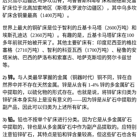
后贝加尔边疆区乌多坎山脊；乌鲁普斯科耶矿床和胡德斯克雷
矿床位于北高加索地区（斯塔夫罗波尔边疆区），其中乌多坎
矿床含铜量最高（1400万吨）。
世界上最大的铜矿床是位于智利的丘基卡马塔（2600万吨）和
埃斯孔迪达（2360万吨）。有趣的是，丘基卡马塔矿床在100
多年前就开始被开采了。其他主要矿床有：印度尼西亚的格拉
塞格（2710万吨）、智利的科亚瓦西（1700万吨）、秘鲁的安
塔米纳、巴西的萨洛布和索塞古、哈萨克斯坦的努尔卡兹甘
等。
2) 锌。
与人类最早掌握的金属（铜器时代）铜不同，锌在自
然界中并不存在天然金属。锌是从含有 1-4% 锌的多金属矿石
中提取的，以硫化物的形式存在。也就是说，将锌矿床归类为
锌矿床本身实际上是没有意义的——因为锌是从矿石中提取的
副产品，因此可以归类为上述所有矿床。
3) 铅。
铅也不按单个矿床进行分类。因为它是从多金属矿石
中提取的，锌也是从多金属矿石中作为副产品提取的。应特别
注意铅锌矿石，其特点是铅和锌含量较高，但这些矿石也含有