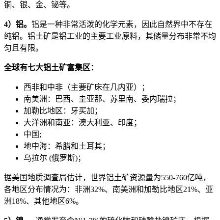
铜、银、金、铋等。
4）铝。
铝是一种非常活泼的化学元素，因此自然界中不存在
纯铝。铝土矿是铝工业的主要工业原料，其储量分布非常不均
匀且有限。
全球有七大铝土矿富集区：
西非和中非（主要矿床在几内亚）；
南美洲：巴西、圭亚那、苏里南、委内瑞拉；
加勒比地区：牙买加；
大洋洲和南亚：澳大利亚、印度；
中国;
地中海：希腊和土耳其；
乌拉尔 (俄罗斯)；
据美国地质调查局估计，世界铝土矿资源量为550-760亿吨，
各地区分布情况为：非洲32%、南美洲和加勒比地区21%、亚
洲18%、其他地区6%。