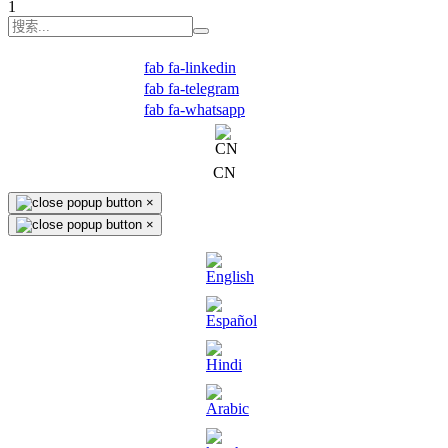
1
fab fa-linkedin
fab fa-telegram
fab fa-whatsapp
CN
×
×