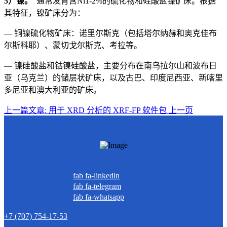
5）镍。
通常发育含Ni1-2%的硫化物和硅酸盐镍矿床。根据
其特征，镍矿床分为：
— 铜镍硫化物矿床：诺里尔斯克（包括塔尔纳赫和奥克佳布
尔斯科耶）、蒙切戈尔斯克、考拉等。
— 镍硅酸盐和钴镍硅酸盐，主要分布在南乌拉尔山和波布日
亚（乌克兰）的储层状矿床，以及古巴、印度尼西亚、新喀里
多尼亚和澳大利亚的矿床。
上一篇文章: 用于 XRD 分析的 XRF-FP 软件包
上一页
fab fa-linkedin
fab fa-telegram
fab fa-whatsapp
+7 (707) 754-17-53