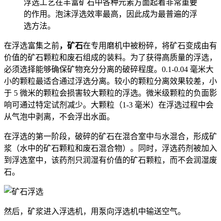
浮选工艺在丰富矿石中各种元素方面起着非常重要
的作用。泡沫浮选效率最高，因此成为最普遍的浮
选方法。
在浮选富集之前
，矿石
在专用磨机中被粉碎，将矿石变成由有
价值的矿石颗粒和废石组成的装料。为了获得高质量的浮选，
必须选择能够确保矿物充分分离的破碎程度。0.1-0.04 毫米大
小的颗粒最适合通过浮选分离。较小的颗粒分离效果较差，小
于 5 微米的颗粒会损害较大颗粒的浮选。微米级颗粒的负面影
响可通过特定试剂减少。大颗粒（1-3 毫米）在浮选过程中会
从气泡中剥离，不会浮出水面。
在浮选的第一阶段，破碎的矿石在混合室中与水混合，形成矿
浆（水中的矿石颗粒和废石混合物）。同时，浮选药剂被加入
到浮选室中，该药剂只润湿有价值的矿石颗粒，而不会润湿废
石。
然后，矿浆进入浮选机，用泵向浮选机中输送空气。