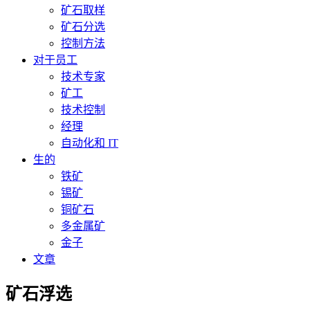
矿石取样
矿石分选
控制方法
对于员工
技术专家
矿工
技术控制
经理
自动化和 IT
生的
铁矿
锡矿
铜矿石
多金属矿
金子
文章
矿石浮选