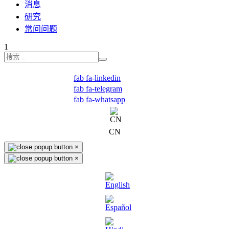
消息
研究
常问问题
1
fab fa-linkedin
fab fa-telegram
fab fa-whatsapp
CN
×
×