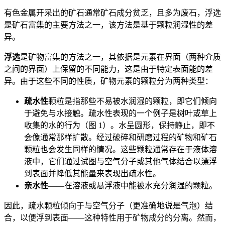
有色金属开采出的矿石通常矿石成分贫乏，且多为废石，浮选
是矿石富集的主要方法之一，该方法是基于颗粒润湿性的差
异。
浮选
是矿物富集的方法之一，其依据是元素在界面（两种介质
之间的界面）上保留的不同能力，这是由于特定表面能的差
异。由于这些不同的性质，矿物元素的颗粒分为两种类型：
疏水性
颗粒是指那些不易被水润湿的颗粒，即它们倾向
于避免与水接触。疏水性表现的一个例子是树叶或草上
收集的水的行为（图 1）。水呈圆形，保持静止，即不
会像通常那样扩散。经过破碎和研磨过程的矿物和矿石
颗粒也会发生同样的情况。这些颗粒通常存在于液体溶
液中，它们通过试图与空气分子或其他气体结合以漂浮
到表面并降低其能量来表现出疏水性。
亲水性
——在溶液或悬浮液中能被水充分润湿的颗粒。
因此，疏水颗粒倾向于与空气分子（更准确地说是气泡）结
合，以便浮到表面——这种特性用于矿物成分的分离。然而，