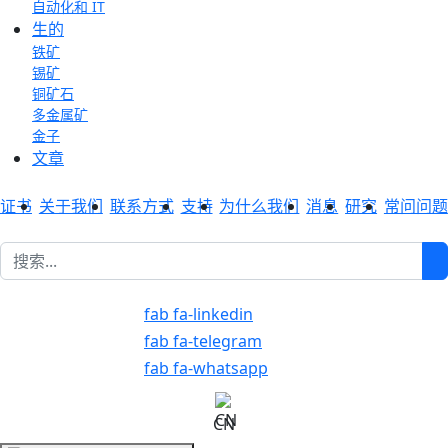
自动化和 IT
生的
铁矿
锡矿
铜矿石
多金属矿
金子
文章
证书
关于我们
联系方式
支持
为什么我们
消息
研究
常问问题
1
fab fa-linkedin
fab fa-telegram
fab fa-whatsapp
CN