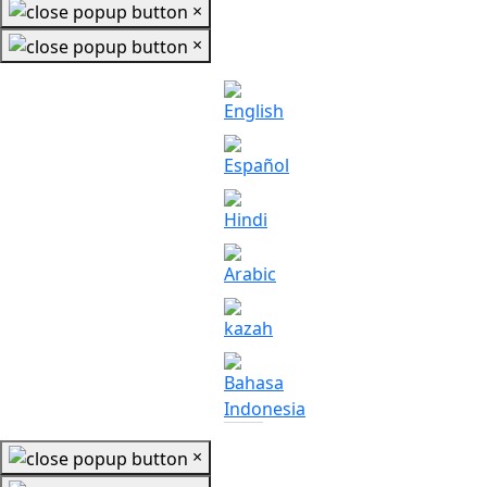
×
×
×