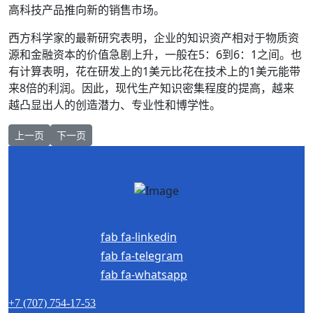
高科技产品推向新的销售市场。
西方科学家的最新研究表明，企业的知识资产相对于物质资
源和金融资本的价值急剧上升，一般在5：6到6：1之间。也
有计算表明，花在研发上的1美元比花在技术上的1美元能带
来8倍的利润。因此，现代生产知识密集程度的提高，越来
越凸显出人的创造潜力、专业性和博学性。
上一篇文章: 矿石种类
下一篇文章: 数字脉冲处理器。工作原理
上一页
下一页
fab fa-linkedin
fab fa-telegram
fab fa-whatsapp
+7 (707) 754-17-53