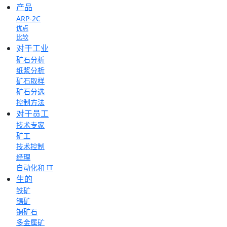
产品
ARP-2C
优点
比较
对于工业
矿石分析
纸浆分析
矿石取样
矿石分选
控制方法
对于员工
技术专家
矿工
技术控制
经理
自动化和 IT
生的
铁矿
锡矿
铜矿石
多金属矿